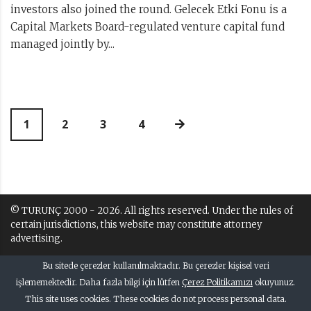
investors also joined the round. Gelecek Etki Fonu is a
Capital Markets Board-regulated venture capital fund
managed jointly by...
1
2
3
4
© TURUNÇ 2000 - 2026. All rights reserved. Under the rules of
certain jurisdictions, this website may constitute attorney
advertising.
Terms of Use and Disclaimer
Bu sitede çerezler kullanılmaktadır. Bu çerezler kişisel veri
Kullanım Kuralları ve Uyarı
işlememektedir. Daha fazla bilgi için lütfen
Çerez Politikamızı
okuyunuz.
This site uses cookies. These cookies do not process personal data.