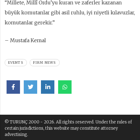
“Millete, Millî Ordu’yu kuran ve zaferler kazanan
büyük komutanlar gibi asil ruhlu, iyi niyetli kılavuzlar,
komutanlar gerekir.”
– Mustafa Kemal
EVENTS
FIRM NEWS
© TURUNÇ 2000 - 2026. All rights reserved. Under the rules of
certain jurisdictions, this website may constitute attorney
advertising.