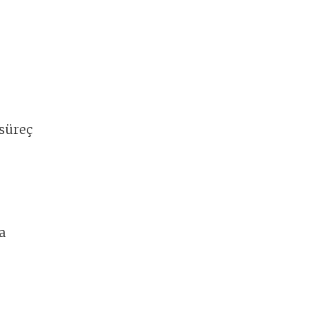
 süreç
a