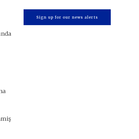
Sign up for our news alerts
cunda
ına
nmiş