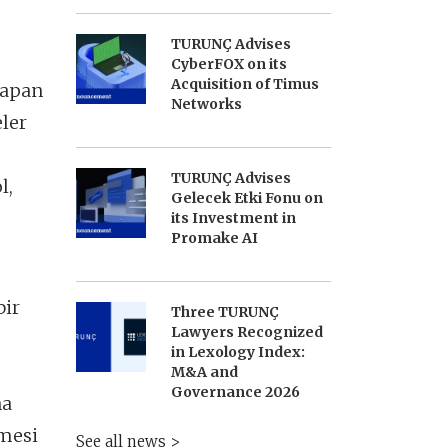
TURUNÇ Advises
CyberFOX on its
Acquisition of Timus
yapan
Networks
ler
TURUNÇ Advises
l,
Gelecek Etki Fonu on
its Investment in
Promake AI
bir
Three TURUNÇ
Lawyers Recognized
in Lexology Index:
M&A and
Governance 2026
na
şmesi
See all news >