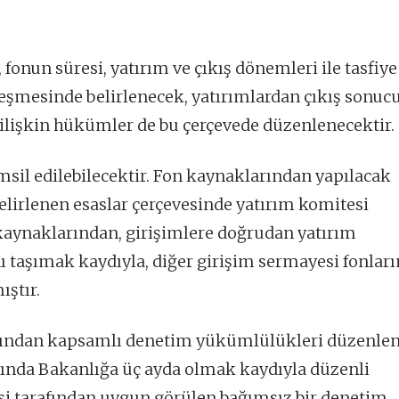
fonun süresi, yatırım ve çıkış dönemleri ile tasfiye
zleşmesinde belirlenecek, yatırımlardan çıkış sonu
ilişkin hükümler de bu çerçevede düzenlenecektir.
msil edilebilecektir. Fon kaynaklarından yapılacak
elirlenen esaslar çerçevesinde yatırım komitesi
 kaynaklarından, girişimlere doğrudan yatırım
ını taşımak kaydıyla, diğer girişim sermayesi fonlar
ştır.
kımından kapsamlı denetim yükümlülükleri düzenle
kkında Bakanlığa üç ayda olmak kaydıyla düzenli
si tarafından uygun görülen bağımsız bir denetim